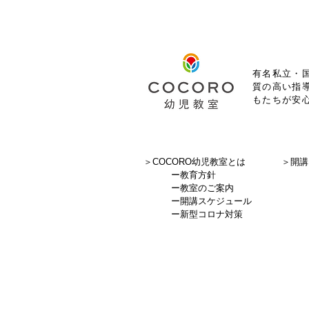
有名私立・国
質の高い指
もたちが安
＞COCORO幼児教室とは
＞
開講
ー
教育方針
ー
教室のご案内
ー
開講スケジュール
ー
新型コロナ対策