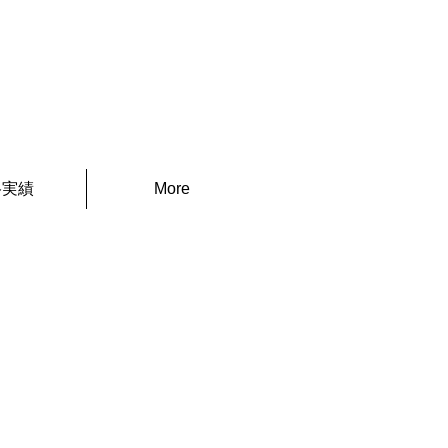
体験授業・資料請求申込
）
格実績
More