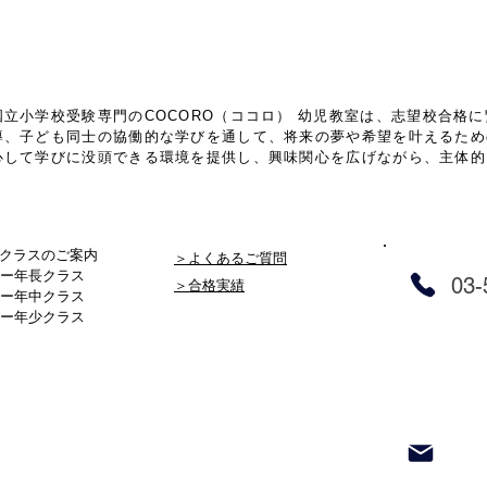
立小学校受験専門のCOCORO（ココロ） 幼児教室は、
志望校合格に
導、子ども同士の協働的な学びを通して、将来の夢や希望を叶えるため
心して学びに没頭できる環境を提供し、興味関心を広げながら、主体的
クラスのご案内
＞よくあるご質問
ー
年長クラス
03-
＞合格実績
ー
年中クラス
ー
年少クラス
体