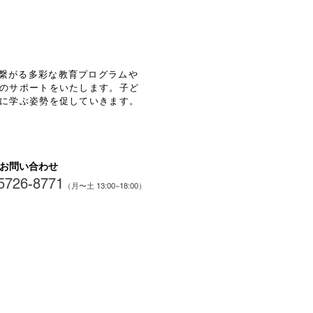
繋がる多彩な教育プログラムや
のサポートをいたします。
子ど
に学ぶ姿勢を促していきます。
お問い合わせ
5726-8771
（月〜土 13
:00~18:00）
験授業・資料請求申込み