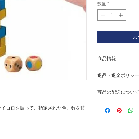
数量
*
カ
商品情報
商品の詳細を入力し
返品・返金ポリシ
明に加え、商品の特
しましょう。
返品・返金規約を入
商品の配送につい
だけなかった場合の
ましょう。規約の内
配送地域、料金、所
頼を獲得し、安心し
サイコロを振って、指定された色、数を積
する情報を入力して
とで、お客様の信頼
ただけます。