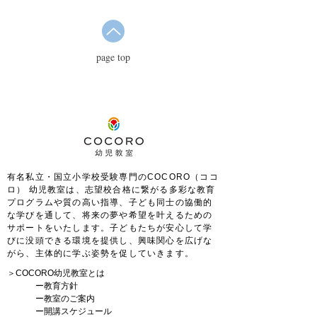
page top
有名私立・国立小学校受験専門のCOCORO（ココ
ロ） 幼児教室は、
志望校合格に繋がる多彩な教育
プログラムや質の高い指導、子ども同士の協働的
な学びを通して、将来の夢や希望を叶えるための
サポートをいたします。
子どもたちが安心して学
びに没頭できる環境を提供し、興味関心を広げな
がら、主体的に学ぶ姿勢を促していきます。
＞COCORO幼児教室とは
ー
教育方針
ー
教室のご案内
ー
開講スケジュール