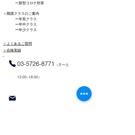
ー
新型コロナ対策
＞
開講クラスのご案内
ー
年長クラス
ー
年中クラス
ー
年少クラス
＞よくあるご質問
＞合格実績
03-5726-8771
（月〜土
13
:00~18:00）
体験授業・資料請求申込み
〒152-0035 東京都目黒区自由が丘2-8-2
ラヴィータE棟
５
東急東横線・大井町線自由が丘駅正面口より徒歩
分