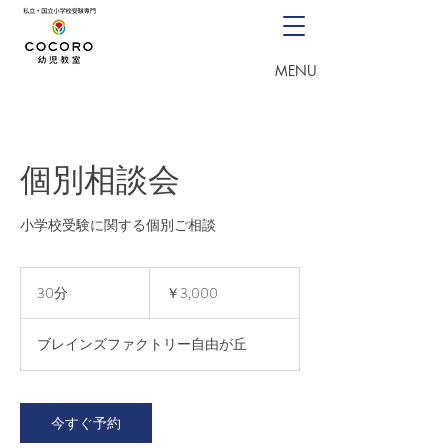
03-5726-8771
（月〜土 13
:00~18:00）
体験授業・資料請求申込
​MENU
個別相談会
小学校受験に関する個別ご相談
3,000
円
30分
3
￥3,000
0
分
ブレインズファクトリー自由が丘
今すぐ予約