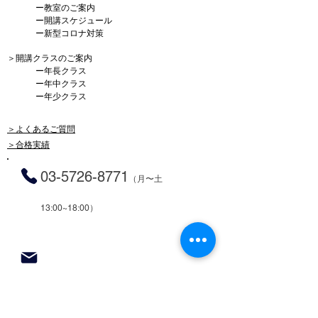
ー
教室のご案内
ー
開講スケジュール
ー
新型コロナ対策
＞
開講クラスのご案内
ー
年長クラス
ー
年中クラス
ー
年少クラス
＞よくあるご質問
＞合格実績
03-5726-8771
（月〜土
13
:00~18:00）
体験授業・資料請求申込み