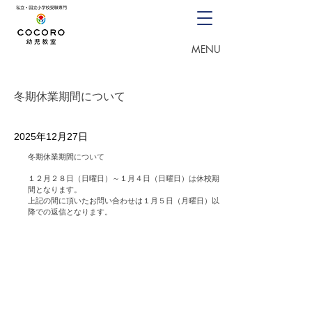
03-5726-8771
（月〜土 13
:00~18:00）
体験授業・資料請求申込
​MENU
冬期休業期間について
2025年12月27日
冬期休業期間について
１２月２８日（日曜日）～１月４日（日曜日）は休校期
間となります。
上記の間に頂いたお問い合わせは１月５日（月曜日）以
降での返信となります。