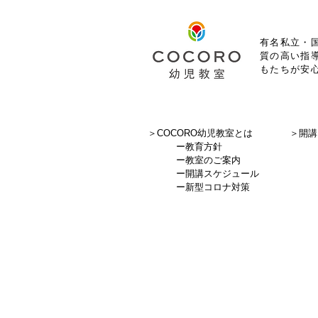
有名私立・国
質の高い指
もたちが安
＞COCORO幼児教室とは
＞
開講
ー
教育方針
ー
教室のご案内
ー
開講スケジュール
ー
新型コロナ対策