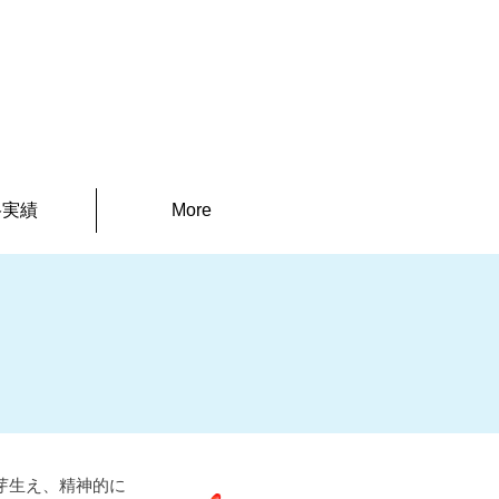
体験授業・資料請求申込
）
格実績
More
芽生え、精神的に