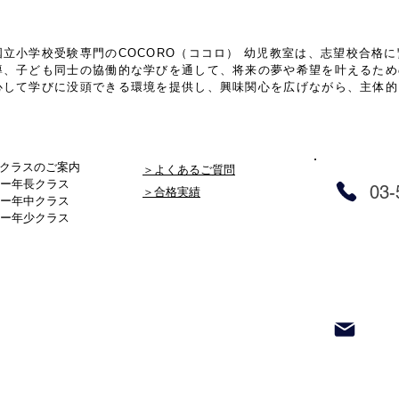
立小学校受験専門のCOCORO（ココロ） 幼児教室は、
志望校合格に
導、子ども同士の協働的な学びを通して、将来の夢や希望を叶えるため
心して学びに没頭できる環境を提供し、興味関心を広げながら、主体的
クラスのご案内
＞よくあるご質問
ー
年長クラス
03-
＞合格実績
ー
年中クラス
ー
年少クラス
体